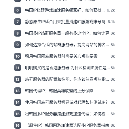
韩国IP搭建游戏加速服务哪家好，如何获得韩国IP
6.2k
6
静态原生IP适合用来批量搭建韩服游戏账号吗
6.1k
7
韩国多IP站群服务器一般有多少个IP，如何计算
6k
8
如何选择合适的站群服务器，提高网站的排名和流量
6k
9
租用韩国网站服务器时需要关心哪些要素
6k
10
明明购买的是香港服务器,为什么检测IP属性是归美国?「视频+文案」
6k
11
站群服务器的配置和性能，你应该注意哪些指标和参数？
6k
12
韩国代理IP：韩服英雄联盟的上分保障
6k
13
使用韩国站群服务器搭建游戏代理如何测试IP？
6k
14
租韩国多IP服务器搭建游戏加速代理：如何检测IP地址是否为本地IP
6k
15
【原生IP】韩国网游加速器选配多IP服务器指南
6k
16